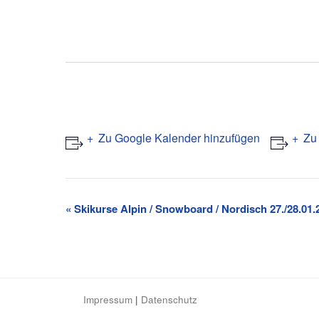
Zu Google Kalender hinzufügen
Zu
V
«
Skikurse Alpin / Snowboard / Nordisch 27./28.01.
e
r
a
n
Impressum
|
Datenschutz
s